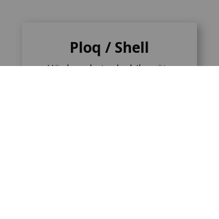
Ploq / Shell
Här kan du tanka bilen, äta
frukost, lunch eller bara köpa
något nybakat till fikat. Vi
bakar allt vi säljer, och gör
färska baguetter varje dag.
Kom in och låt dig smaka av
vårt utbud!
Läs mer